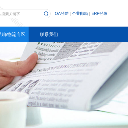
OA登陆
|
企业邮箱
|
ERP登录
采购/物流专区
联系我们