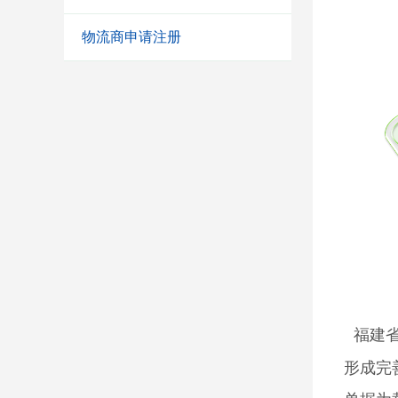
物流商申请注册
福建
形成完