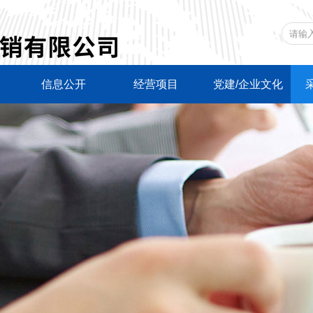
信息公开
经营项目
党建/企业文化