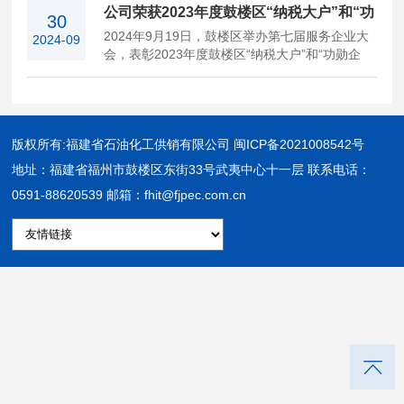
公司荣获2023年度鼓楼区“纳税大户”和“功
企业”名单，公司蝉联“功勋企业”“纳税大户”殊
30
荣。 公司作为福建省属国有独资福建省能源石化
2024年9月19日，鼓楼区举办第七届服务企业大
2024-09
勋企业”称号
集团有限责任公司权属企业，是福建省极具竞争
会，表彰2023年度鼓楼区“纳税大户”和“功勋企
力的大宗化工品供应商，公司积极服务石化产业
业”，我司荣获2023年度鼓楼区“纳税大户”和“功
链供应链发展，与国内外众多知名企业保持着长
勋企业”称号。 公司积极服务石化产业链供应链
期良好的业务往来，多年来充分发挥自身实力和
发展，坚持“诚信、合作、互利、共赢”的经营理
优势，以高度的社会责任感，主动对接、积极融
念，与国内外众多知名企业保持着长期良好的业
入福建省经济社会发展，…
务往来，多年来，公司始终坚持以良好的经营业
版权所有:福建省石油化工供销有限公司
闽ICP备2021008542号
绩为抓手，以实际行动发挥了国企“压舱石”作
地址：福建省福州市鼓楼区东街33号武夷中心十一层 联系电话：
用。未来，公司将珍惜荣誉，再接再厉，再创佳
0591-88620539 邮箱：fhit@fjpec.com.cn
绩，充分发挥国企平台优势，践行社会责任，为
鼓楼区全方位推进高质量发展作出新的更大贡
献。