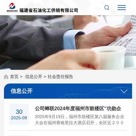
首页
>
信息公开
>
社会责任报告
信息公开
公司蝉联2024年度福州市鼓楼区“功勋企
30
2025年9月19日，福州市鼓楼区第八届服务企业
2025-09
业”“纳税大户”称号
大会在福州香格里拉大酒店召开，全区近２００
位企业代表齐聚一堂。会上，鼓楼区委、鼓楼区
人民政府通报表扬２０２４年度“纳税大户”“功勋