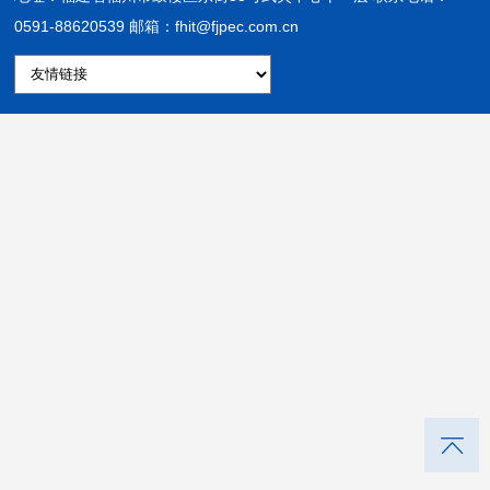
0591-88620539 邮箱：fhit@fjpec.com.cn